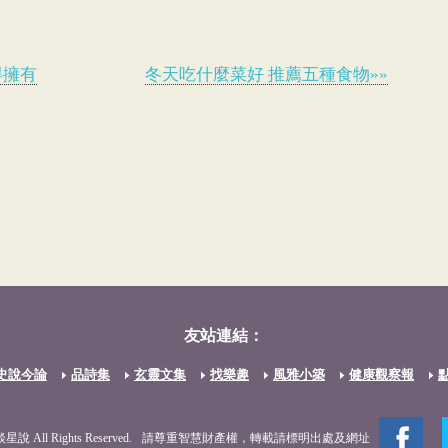
得擁有
冬天吃什麼菜好 推薦五種食物»»
友站連結：
史說今論
品詩集
玄靈文集
找樂趣
風雅小築
健康觀察報
談星說 All Rights Reserved.
請尊重智慧財產權，轉載請標明出處及網址