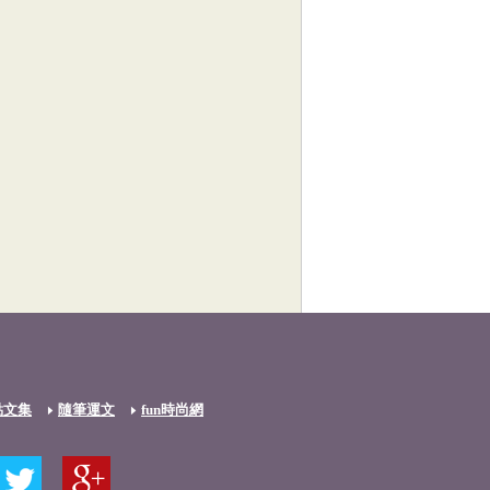
點文集
隨筆運文
fun時尚網