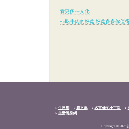
看更多---文化
««吃牛肉的好處 好處多多你值
生日網
範文集
名言佳句小百科
生活養身網
Copyright © 2026 