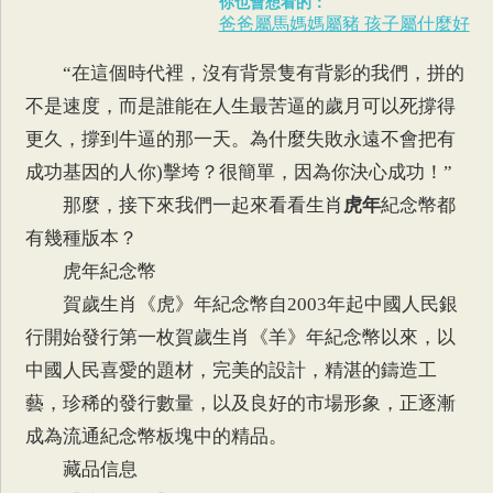
你也會想看的：
爸爸屬馬媽媽屬豬 孩子屬什麼好
“在這個時代裡，沒有背景隻有背影的我們，拼的
不是速度，而是誰能在人生最苦逼的歲月可以死撐得
更久，撐到牛逼的那一天。為什麼失敗永遠不會把有
成功基因的人你)擊垮？很簡單，因為你決心成功！”
那麼，接下來我們一起來看看生肖
虎年
紀念幣都
有幾種版本？
虎年紀念幣
賀歲生肖《虎》年紀念幣自2003年起中國人民銀
行開始發行第一枚賀歲生肖《羊》年紀念幣以來，以
中國人民喜愛的題材，完美的設計，精湛的鑄造工
藝，珍稀的發行數量，以及良好的市場形象，正逐漸
成為流通紀念幣板塊中的精品。
藏品信息