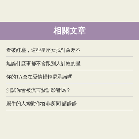
相關文章
看破紅塵，這些星座女找對象差不
無論什麼事都不會跟別人計較的星
你的TA會在愛情裡輕易承諾嗎
測試你會被流言蜚語影響嗎？
屬牛的人總對你答非所問 請靜靜