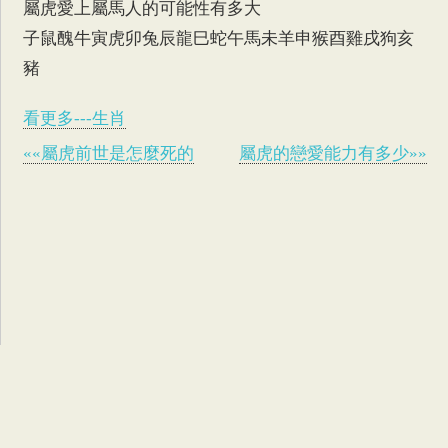
屬虎愛上屬馬人的可能性有多大
子鼠醜牛
寅虎
卯兔辰龍巳蛇午馬未羊申猴酉雞戌狗亥
豬
看更多---生肖
««屬虎前世是怎麼死的
屬虎的戀愛能力有多少»»