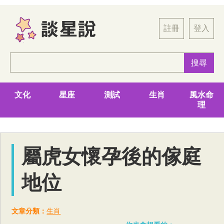
註冊
登入
文化
星座
測試
生肖
風水命
理
屬虎女懷孕後的傢庭
地位
文章分類：
生肖