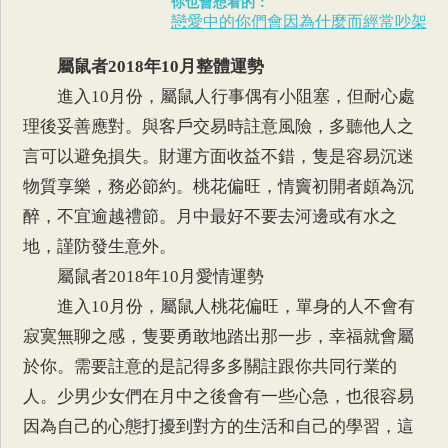
你也會想看的：
戀愛中的你們會因為什麼而經常吵架
屬鼠
者2018年10月整體運勢
進入10月份，屬鼠人行事偶有小阻塞，但耐心處
理後妥善應對。與客戶交易時註意風險，多聽他人之
言可以避免損失。財運方面收益不錯，隻是容易沉迷
物質享樂，務必節約。桃花偏旺，情竇初開者頗為沉
醉，不宜逾越禮節。月中最好不要去河邊或有水之
地，謹防發生意外。
屬鼠者2018年10月愛情運勢
進入10月份，屬鼠人桃花偏旺，單身的人不會有
寂寞無聊之感，隻要勇敢地踏出那一步，幸福就會屬
於你。需要註意的是記得多多關註跟你共同行業的
人。少男少女們在月中之後會有一些心急，也很容易
因為自己的心態打擾到對方的生活和自己的學習，這