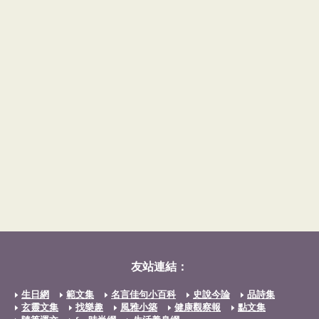
友站連結：
生日網
範文集
名言佳句小百科
史說今論
品詩集
玄靈文集
找樂趣
風雅小築
健康觀察報
點文集