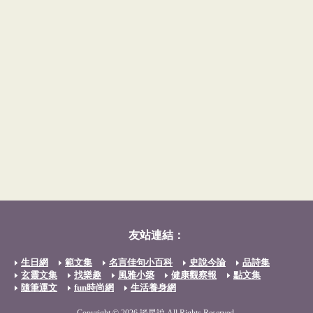
友站連結：
生日網
範文集
名言佳句小百科
史說今論
品詩集
玄靈文集
找樂趣
風雅小築
健康觀察報
點文集
隨筆運文
fun時尚網
生活養身網