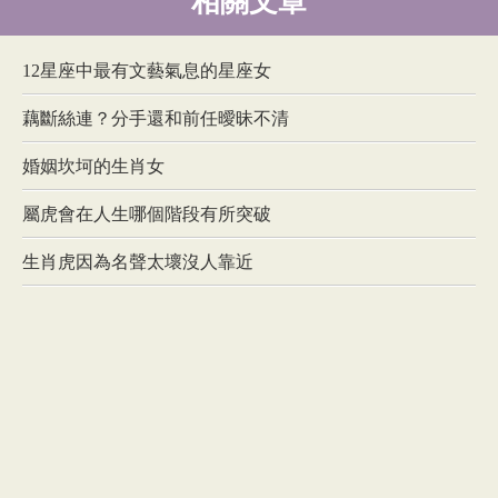
相關文章
12星座中最有文藝氣息的星座女
藕斷絲連？分手還和前任曖昧不清
婚姻坎坷的生肖女
屬虎會在人生哪個階段有所突破
生肖虎因為名聲太壞沒人靠近