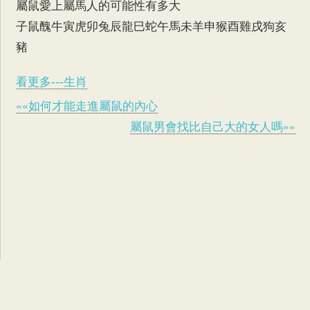
屬鼠愛上屬馬人的可能性有多大
子鼠
醜牛寅虎卯兔辰龍巳蛇午馬未羊申猴酉雞戌狗亥
豬
看更多---生肖
««如何才能走進屬鼠的內心
屬鼠男會找比自己大的女人嗎»»