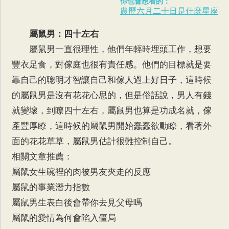
你也會想看的：
農歷六月二十日是什麼星座
屬鼠男
：四十左右
屬鼠男一直很理性，他們年輕時埋頭工作，想要
豐衣足食，對傢庭也很有責任感。他們的目標就是要
靠自己的聰明才智讓自己和傢人過上好日子，這時候
的屬鼠男是沒有花花心思的，但是俗話說，男人有錢
就變壞，到瞭四十左右，屬鼠男也算是功成名就，傢
產豐厚瞭，這時候的屬鼠男開始蠢蠢欲動瞭，看著外
面的花花草草，屬鼠男估計很難控制自己。
相關文章推薦：
屬鼠女生碗裡的肉被男友夾走的反應
屬鼠的事業潛力指數
屬鼠男生表白後會帶你去見父母嗎
屬鼠的愛情為何會陷入僵局