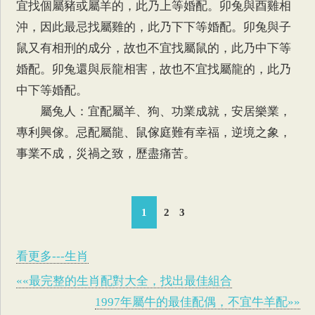
宜找個屬豬或屬羊的，此乃上等婚配。卯兔與酉雞相
沖，因此最忌找屬雞的，此乃下下等婚配。卯兔與子
鼠又有相刑的成分，故也不宜找屬鼠的，此乃中下等
婚配。卯兔還與辰龍相害，故也不宜找屬龍的，此乃
中下等婚配。
屬兔人：宜配屬羊、狗、功業成就，安居樂業，
專利興傢。忌配屬龍、鼠傢庭難有幸福，逆境之象，
事業不成，災禍之致，歷盡痛苦。
1
2
3
看更多---生肖
««最完整的生肖配對大全，找出最佳組合
1997年屬牛的最佳配偶，不宜牛羊配»»