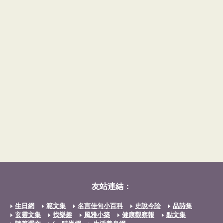
友站連結：
生日網
範文集
名言佳句小百科
史說今論
品詩集
玄靈文集
找樂趣
風雅小築
健康觀察報
點文集