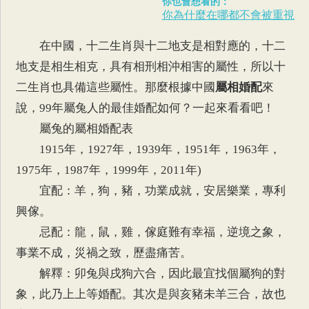
你也會想看的：
你為什麼在哪都不會被重視
在中國，十二生肖與十二地支是相對應的，十二
地支是相生相克，具有相刑相沖相害的屬性，所以十
二生肖也具備這些屬性。那麼根據中國
屬相婚配
來
說，99年屬兔人的最佳婚配如何？一起來看看吧！
屬兔的屬相婚配表
1915年，1927年，1939年，1951年，1963年，
1975年，1987年，1999年，2011年)
宜配：羊，狗，豬，功業成就，安居樂業，專利
興傢。
忌配：龍，鼠，雞，傢庭難有幸福，逆境之象，
事業不成，災禍之致，歷盡痛苦。
解釋：卯兔與戌狗六合，因此最宜找個屬狗的對
象，此乃上上等婚配。其次是與亥豬未羊三合，故也