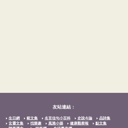
友站連結：
生日網
範文集
名言佳句小百科
史說今論
品詩集
玄靈文集
找樂趣
風雅小築
健康觀察報
點文集