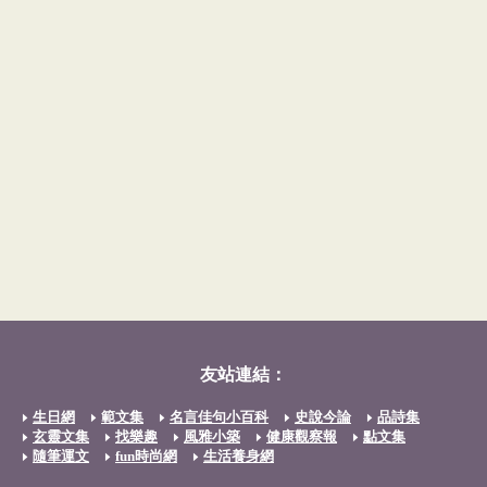
友站連結：
生日網
範文集
名言佳句小百科
史說今論
品詩集
玄靈文集
找樂趣
風雅小築
健康觀察報
點文集
隨筆運文
fun時尚網
生活養身網