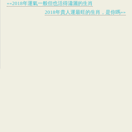
««2018年運氣一般但也活得瀟灑的生肖
2018年貴人運最旺的生肖，是你嗎»»