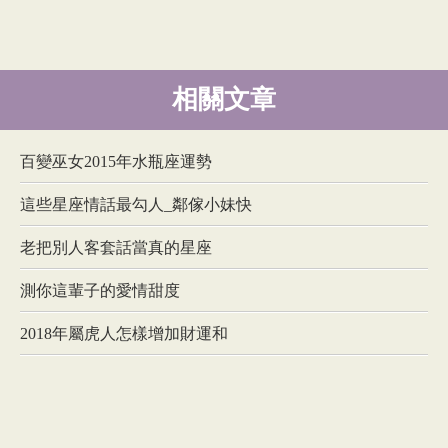
相關文章
百變巫女2015年水瓶座運勢
這些星座情話最勾人_鄰傢小妹快
老把別人客套話當真的星座
測你這輩子的愛情甜度
2018年屬虎人怎樣增加財運和