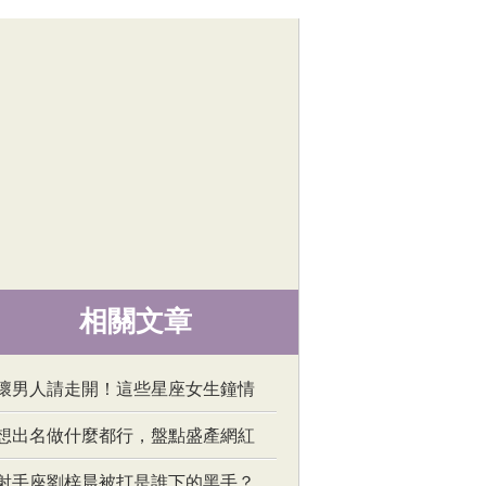
相關文章
壞男人請走開！這些星座女生鐘情
想出名做什麼都行，盤點盛產網紅
射手座劉梓晨被打是誰下的黑手？