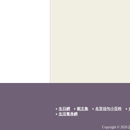
生日網
範文集
名言佳句小百科
生活養身網
Copyright © 2026 