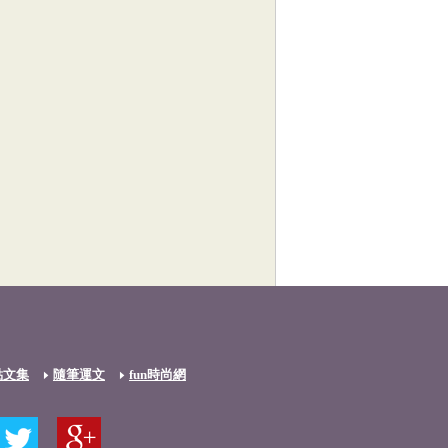
點文集
隨筆運文
fun時尚網