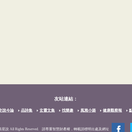
友站連結：
史說今論
品詩集
玄靈文集
找樂趣
風雅小築
健康觀察報
談星說 All Rights Reserved.
請尊重智慧財產權，轉載請標明出處及網址