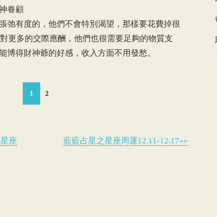
神眷顧
弛有度的，他們不會特別渴望，那樣要花費掉很
瞭應對更多的交際應酬，他們也很需要足夠的物質支
能博得財神爺的好感，收入方面不用發愁。
1
2
大星座
藍藍占星之星座周運12.11-12.17»»