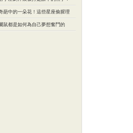
奇葩中的一朵花！這些星座偷腥理
屬鼠都是如何為自己夢想奮鬥的