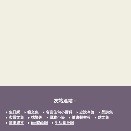
友站連結：
生日網
範文集
名言佳句小百科
史說今論
品詩集
玄靈文集
找樂趣
風雅小築
健康觀察報
點文集
隨筆運文
fun時尚網
生活養身網