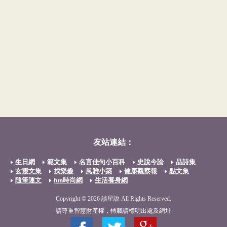
友站連結：
生日網
範文集
名言佳句小百科
史說今論
品詩集
玄靈文集
找樂趣
風雅小築
健康觀察報
點文集
隨筆運文
fun時尚網
生活養身網
Copyright © 2026 談星說 All Rights Reserved.
請尊重智慧財產權，轉載請標明出處及網址