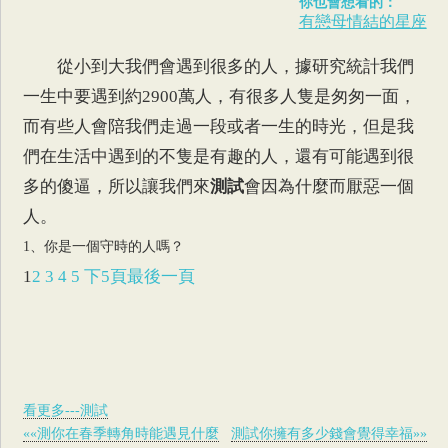
你也會想看的：
有戀母情結的星座
從小到大我們會遇到很多的人，據研究統計我們
一生中要遇到約2900萬人，有很多人隻是匆匆一面，
而有些人會陪我們走過一段或者一生的時光，但是我
們在生活中遇到的不隻是有趣的人，還有可能遇到很
多的傻逼，所以讓我們來
測試
會因為什麼而厭惡一個
人。
1、你是一個守時的人嗎？
1
2
3
4
5
下5頁
最後一頁
看更多---測試
««測你在春季轉角時能遇見什麼
測試你擁有多少錢會覺得幸福»»