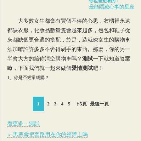
你也會想看的：
最能隱藏心事的星座
大多數女生都會有買個不停的心思，衣櫃裡永遠
都缺衣服，化妝品數量隻會越來越多，包包和鞋子從
來都缺個更合適的搭配，於是，造就瞭女生的購物車
添加瞭許許多多不舍得剁手的東西。那麼，你的另一
半會大方的給你清空購物車嗎？
測試
一下就知道答案
瞭，下面我們就一起來做個
愛情測試
吧！
1、你是否經常網購？
1
2
3
4
5
下5頁
最後一頁
看更多---測試
««男票會把套路用在你的經濟上嗎