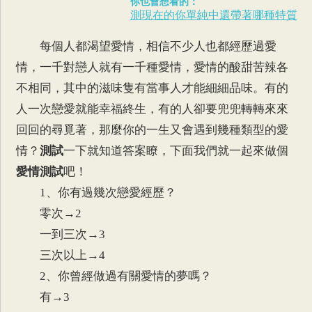
你也會想看的：
測現在的你單純中還帶著哪種特質
每個人都渴望愛情，相信不少人也都經歷過愛
情，一千對戀人就有一千種愛情，愛情的酸甜苦辣各
不相同，其中的滋味隻有當事人才能細細品味。有的
人一次戀愛就能幸福終生，有的人卻要兜兜轉轉來來
回回的尋覓著，那麼你的一生又會遇到幾種類型的愛
情？
測試
一下就知道答案瞭，下面我們就一起來做個
愛情測試
吧！
1、你有過幾次戀愛經歷？
零次→2
一到三次→3
三次以上→4
2、你曾經做過有關愛情的夢嗎？
有→3