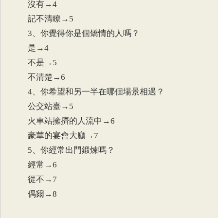
沒有→4
記不清瞭→5
3、你覺得你是個矯情的人嗎？
是→4
不是→5
不清楚→6
4、你希望和另一半在哪個場景相遇？
公交站臺→5
火車站擁擠的人流中→6
豪華的宴會大廳→7
5、你經常出門鍛煉嗎？
經常→6
從不→7
偶爾→8