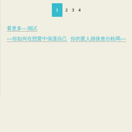
1
2
3
4
看更多---測試
««你如何在戀愛中保護自己
你的愛人婚後會出軌嗎»»