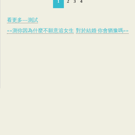
1
2
3
4
看更多---測試
««測你因為什麼不願意追女生
對於結婚 你會猶豫嗎»»