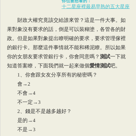
你也會想看的：
十二星座裡最易早熟的五大星座
財政大權究竟該交給誰來管？這是一件大事。如
果對象沒有要求的話，倒是可以裝糊塗，各管各的財
政。但是如果對象提出瞭明確的要求，要求管理傢裡
的銀行卡。那麼這件事情就不能和稀泥瞭。所以如果
你的女朋友要求管銀行卡，你會同意嗎？
測試
一下就
知道答案瞭，下面我們就一起來做個
愛情測試
吧。
1、你會跟女友分享所有的秘密嗎？
會→2
不會→4
不一定→3
2、錢是不是越多越好？
是的→4
不是→3