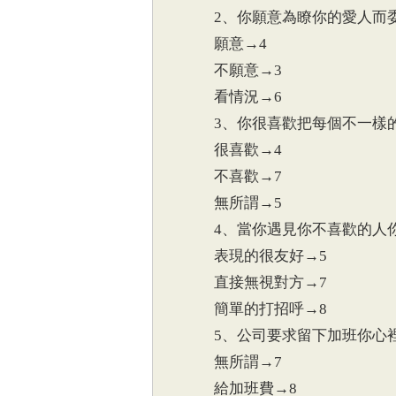
2、你願意為瞭你的愛人而委
願意→4
不願意→3
看情況→6
3、你很喜歡把每個不一樣的
很喜歡→4
不喜歡→7
無所謂→5
4、當你遇見你不喜歡的人你
表現的很友好→5
直接無視對方→7
簡單的打招呼→8
5、公司要求留下加班你心裡
無所謂→7
給加班費→8