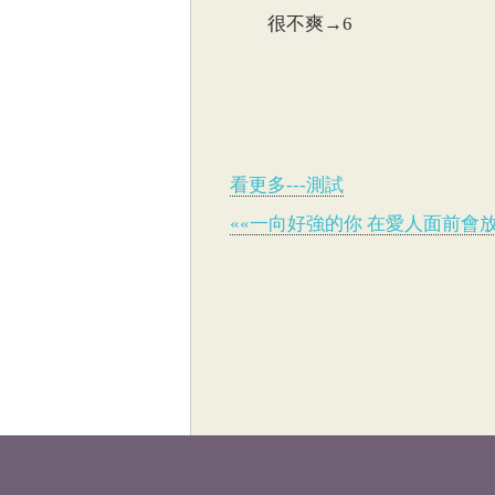
很不爽→6
看更多---測試
««一向好強的你 在愛人面前會