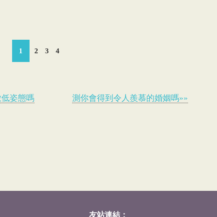
1
2
3
4
放低姿態嗎
測你會得到令人羨慕的婚姻嗎»»
友站連結：