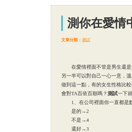
測你在愛情
文章分類：
測試
在愛情裡面不管是男生還是女
另一半可以對自己一心一意，溫
做到這一點，有的女生性格比較
會對TA百依百順嗎？
測試
一下
1、在公司裡面你一直都是默
是的→2
不是→4
還好→3