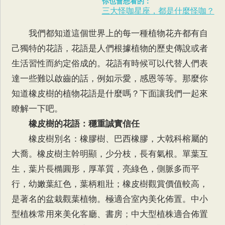
你也會想看的：
三大怪咖星座，都是什麼怪咖？
我們都知道這個世界上的每一種植物花卉都有自
己獨特的花語，花語是人們根據植物的歷史傳說或者
生活習性而約定俗成的。花語有時候可以代替人們表
達一些難以啟齒的話，例如示愛，感恩等等。那麼你
知道橡皮樹的植物花語是什麼嗎？下面讓我們一起來
瞭解一下吧。
橡皮樹的花語：穩重誠實信任
橡皮樹別名：橡膠樹、巴西橡膠，大戟科榕屬的
大喬。橡皮樹主幹明顯，少分枝，長有氣根。單葉互
生，葉片長橢圓形，厚革質，亮綠色，側脈多而平
行，幼嫩葉紅色，葉柄粗壯；橡皮樹觀賞價值較高，
是著名的盆栽觀葉植物。極適合室內美化佈置。中小
型植株常用來美化客廳、書房；中大型植株適合佈置