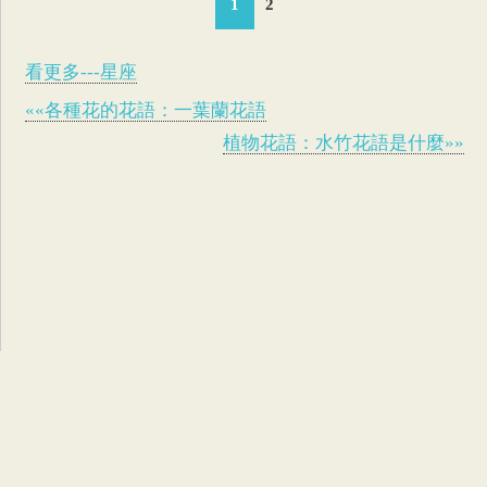
1
2
看更多---星座
««各種花的花語：一葉蘭花語
植物花語：水竹花語是什麼»»