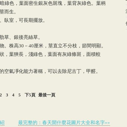
葉暗綠色，葉面密生銀灰色斑塊，葉背灰綠色。葉柄
莖而生。
、臥室，可長期擺放。
肋草、銀後亮絲草。
株高30－40厘米，莖直立不分枝，節間明顯。
狀，葉狹長，淺綠色，葉面有灰綠條斑，面積較
空氣凈化能力著稱，可以去除尼古丁，甲醛。
2
3
4
5
下5頁
最後一頁
紹
最完整的：春天開什麼花圖片大全和名字»»