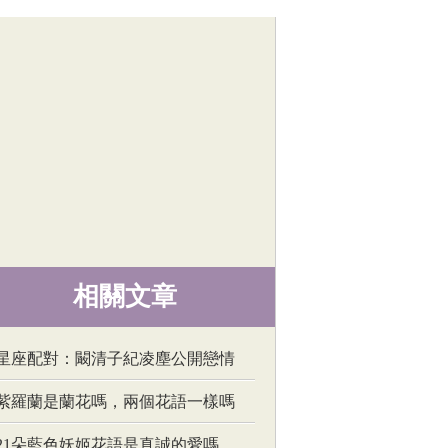
相關文章
星座配對：闞清子紀凌塵公開戀情
紫羅蘭是蘭花嗎，兩個花語一樣嗎
21朵藍色妖姬花語是真誠的愛嗎