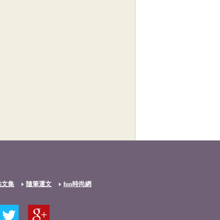
點文集
隨筆運文
fun時尚網