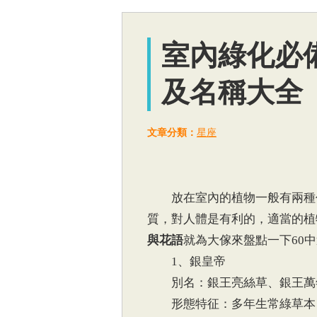
室內綠化必
及名稱大全
文章分類：
星座
放在室內的植物一般有兩種作
質，對人體是有利的，適當的植
與花語
就為大傢來盤點一下60
1、銀皇帝
別名：銀王亮絲草、銀王萬
形態特征：多年生常綠草本，莖