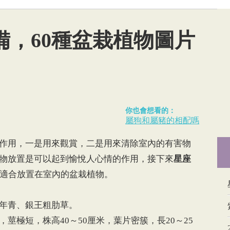
備，60種盆栽植物圖片
你也會想看的：
屬狗和屬豬的相配嗎
用，一是用來觀賞，二是用來清除室內的有害物
物放置是可以起到愉悅人心情的作用，接下來
星座
中適合放置在室內的盆栽植物。
年青、銀王粗肋草。
極短，株高40～50厘米，葉片密簇，長20～25