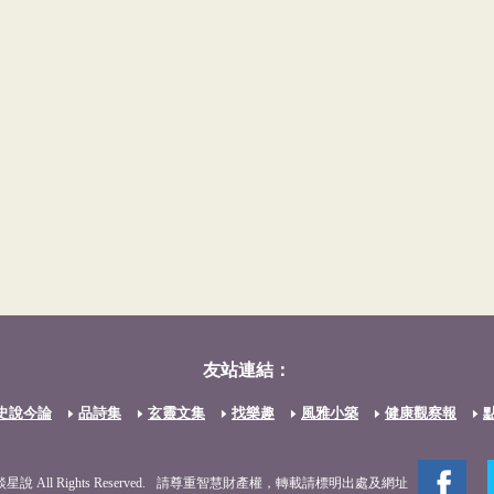
友站連結：
史說今論
品詩集
玄靈文集
找樂趣
風雅小築
健康觀察報
談星說 All Rights Reserved.
請尊重智慧財產權，轉載請標明出處及網址