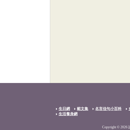
生日網
範文集
名言佳句小百科
生活養身網
Copyright © 2026 