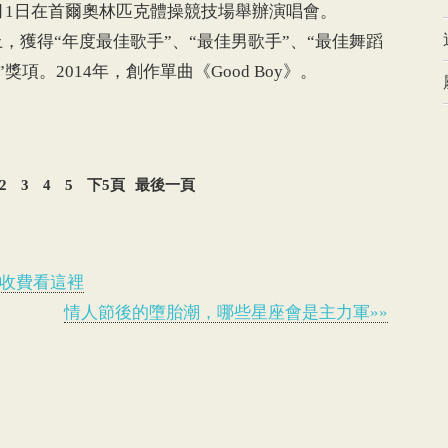
日至9月1日在首爾奧林匹克體操競技場舉辦演唱會。
，獲得“年度最佳歌手”、“最佳男歌手”、“最佳舞蹈
項。2014年，創作單曲《Good Boy》。
2
3
4
5
下5頁
最後一頁
被收費看這裡
情人節後的墮胎潮，哪些星座會是主力軍»»