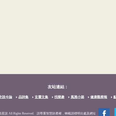
友站連結：
史說今論
品詩集
玄靈文集
找樂趣
風雅小築
健康觀察報
談星說 All Rights Reserved.
請尊重智慧財產權，轉載請標明出處及網址