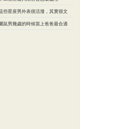
這些星座男外表很活潑，其實很文
屬鼠男幾歲的時候當上爸爸最合適