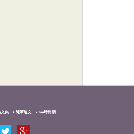
點文集
隨筆運文
fun時尚網