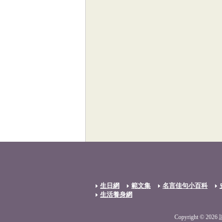
生日網
範文集
名言佳句小百科
生活養身網
Copyright © 2026 