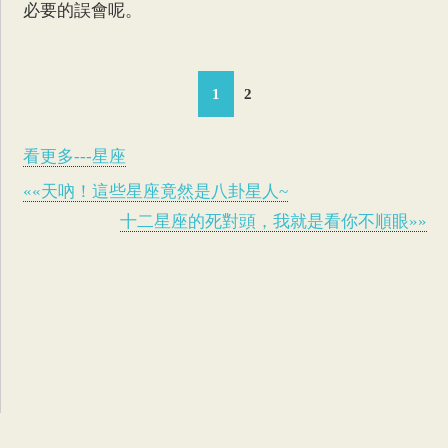
必要的誤會呢。
1
2
看更多---星座
««天吶！這些星座竟然是八卦星人~
十二星座的死對頭，我就是看你不順眼»»