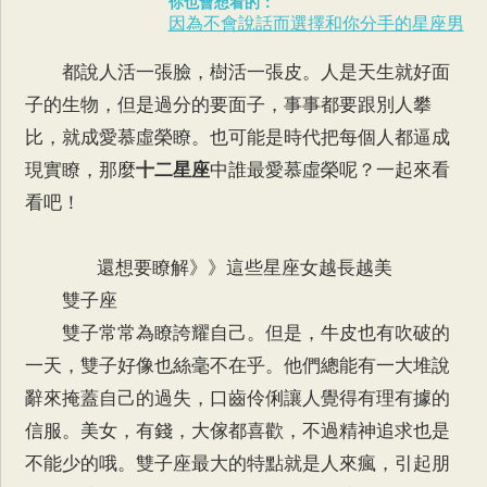
你也會想看的：
因為不會說話而選擇和你分手的星座男
都說人活一張臉，樹活一張皮。人是天生就好面
子的生物，但是過分的要面子，事事都要跟別人攀
比，就成愛慕虛榮瞭。也可能是時代把每個人都逼成
現實瞭，那麼
十二星座
中誰最愛慕虛榮呢？一起來看
看吧！
還想要瞭解》》這些星座女越長越美
雙子座
雙子常常為瞭誇耀自己。但是，牛皮也有吹破的
一天，雙子好像也絲毫不在乎。他們總能有一大堆說
辭來掩蓋自己的過失，口齒伶俐讓人覺得有理有據的
信服。美女，有錢，大傢都喜歡，不過精神追求也是
不能少的哦。雙子座最大的特點就是人來瘋，引起朋