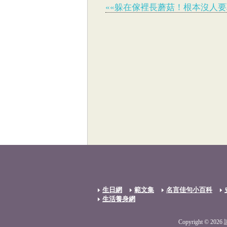
««躲在傢裡長蘑菇！根本沒人
生日網
範文集
名言佳句小百科
生活養身網
Copyright © 2026 