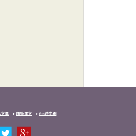
點文集
隨筆運文
fun時尚網