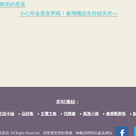
要聯系的星座
小心拜金星座男哦！像飛機說失控就失控»»
友站連結：
史說今論
品詩集
玄靈文集
找樂趣
風雅小築
健康觀察報
談星說 All Rights Reserved.
請尊重智慧財產權，轉載請標明出處及網址