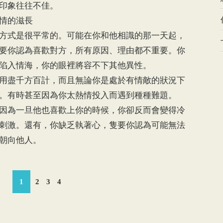
印象往往不佳。
情的滋長
式是很平常的。可能在你和他相識的那一天起，
要你認為喜歡對方，所有原因、理由都不重要。你
陷入情海，你的眼裡將容不下其他異性。
盡千方百計，而且無論你是處於有情敵的狀況下
。有時甚至因為你太熱情投入而遇到種種難題。
為一旦他也喜歡上你的時候，你卻反而會變得冷
刺激。還有，你缺乏執著心，隻要你認為可能無法
朝向他人。
1
2
3
4