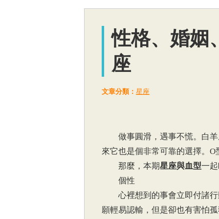
性格、婚姻
座
文章分類：
星座
做事圓滑，遇事不慌。白羊座
來它也是個非常可靠的選擇。O
那麼，本期
星座與血型
一起
個性
心裡想到的事會立即付諸行動
願輕易認輸，但是卻也有害怕孤