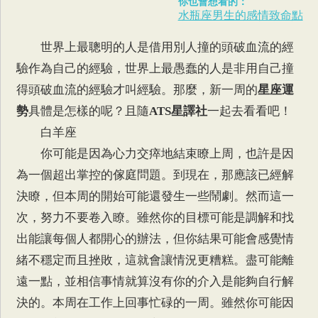
你也會想看的：
水瓶座男生的感情致命點
世界上最聰明的人是借用別人撞的頭破血流的經
驗作為自己的經驗，世界上最愚蠢的人是非用自己撞
得頭破血流的經驗才叫經驗。那麼，新一周的
星座運
勢
具體是怎樣的呢？且隨
ATS星譯社
一起去看看吧！
白羊座
你可能是因為心力交瘁地結束瞭上周，也許是因
為一個超出掌控的傢庭問題。到現在，那應該已經解
決瞭，但本周的開始可能還發生一些鬧劇。然而這一
次，努力不要卷入瞭。雖然你的目標可能是調解和找
出能讓每個人都開心的辦法，但你結果可能會感覺情
緒不穩定而且挫敗，這就會讓情況更糟糕。盡可能離
遠一點，並相信事情就算沒有你的介入是能夠自行解
決的。本周在工作上回事忙碌的一周。雖然你可能因