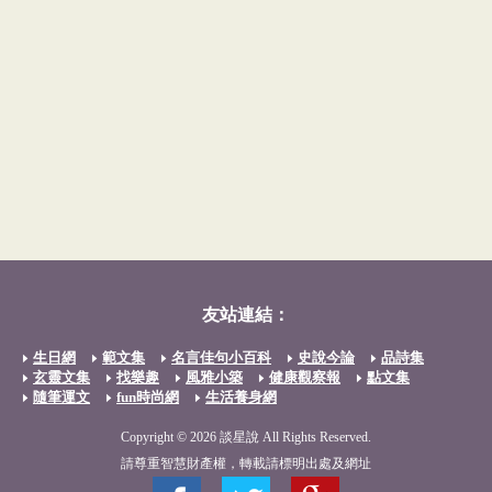
友站連結：
生日網
範文集
名言佳句小百科
史說今論
品詩集
玄靈文集
找樂趣
風雅小築
健康觀察報
點文集
隨筆運文
fun時尚網
生活養身網
Copyright © 2026 談星說 All Rights Reserved.
請尊重智慧財產權，轉載請標明出處及網址