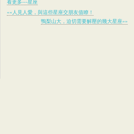
看更多---星座
««人見人愛，與這些星座交朋友值瞭！
鴨梨山大，迫切需要解壓的幾大星座»»