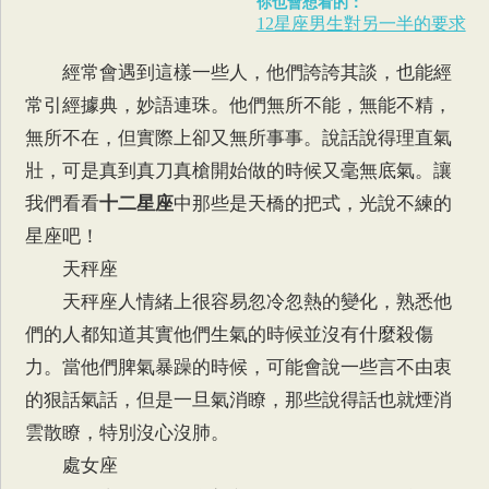
你也會想看的：
12星座男生對另一半的要求
經常會遇到這樣一些人，他們誇誇其談，也能經
常引經據典，妙語連珠。他們無所不能，無能不精，
無所不在，但實際上卻又無所事事。說話說得理直氣
壯，可是真到真刀真槍開始做的時候又毫無底氣。讓
我們看看
十二星座
中那些是天橋的把式，光說不練的
星座吧！
天秤座
天秤座人情緒上很容易忽冷忽熱的變化，熟悉他
們的人都知道其實他們生氣的時候並沒有什麼殺傷
力。當他們脾氣暴躁的時候，可能會說一些言不由衷
的狠話氣話，但是一旦氣消瞭，那些說得話也就煙消
雲散瞭，特別沒心沒肺。
處女座