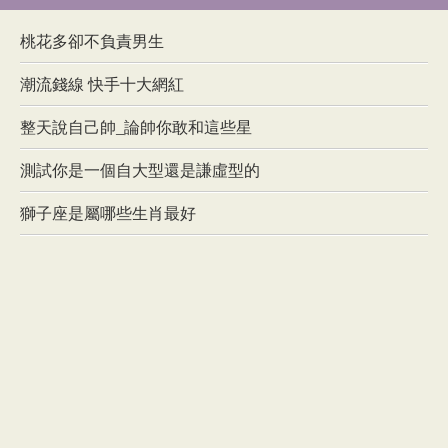
桃花多卻不負責男生
潮流錢線 快手十大網紅
整天說自己帥_論帥你敢和這些星
測試你是一個自大型還是謙虛型的
獅子座是屬哪些生肖最好