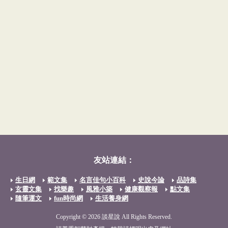
友站連結：
生日網
範文集
名言佳句小百科
史說今論
品詩集
玄靈文集
找樂趣
風雅小築
健康觀察報
點文集
隨筆運文
fun時尚網
生活養身網
Copyright © 2026 談星說 All Rights Reserved.