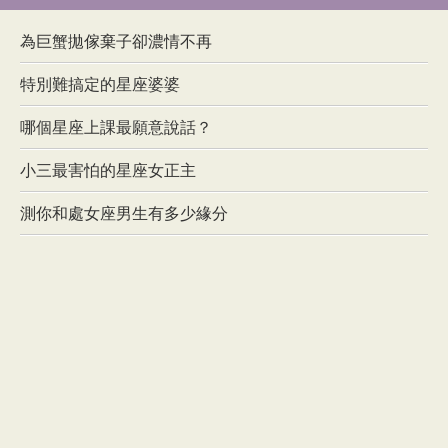
為巨蟹拋傢棄子卻濃情不再
特別難搞定的星座婆婆
哪個星座上課最願意說話？
小三最害怕的星座女正主
測你和處女座男生有多少緣分