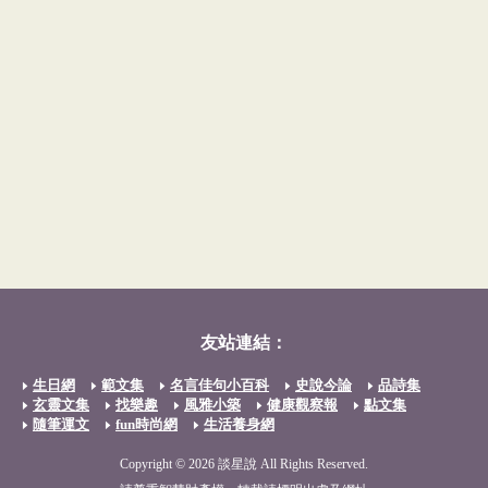
友站連結：
生日網
範文集
名言佳句小百科
史說今論
品詩集
玄靈文集
找樂趣
風雅小築
健康觀察報
點文集
隨筆運文
fun時尚網
生活養身網
Copyright © 2026 談星說 All Rights Reserved.