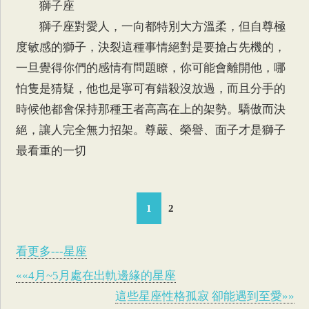
獅子座
獅子座對愛人，一向都特別大方溫柔，但自尊極
度敏感的獅子，決裂這種事情絕對是要搶占先機的，
一旦覺得你們的感情有問題瞭，你可能會離開他，哪
怕隻是猜疑，他也是寧可有錯殺沒放過，而且分手的
時候他都會保持那種王者高高在上的架勢。驕傲而決
絕，讓人完全無力招架。尊嚴、榮譽、面子才是獅子
最看重的一切
1
2
看更多---星座
««4月~5月處在出軌邊緣的星座
這些星座性格孤寂 卻能遇到至愛»»