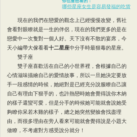
你也會想看的：
哪些星座女生是容易發福的吃貨
現在的我們在戀愛的觀念上已經慢慢改變，舊社
會看對眼瞭就是一生的伴侶，現在的我們更多的是在
戀愛中一次隻對一個人好。天下沒有不散的宴席，今
天小編帶大傢看看
十二星座
中分手時最狠毒的星座。
雙子座
雙子座喜歡活在自己的小世界裡，會根據自己的
心情滋味描繪自己的愛情故事，所以一旦她決定要放
手一段感情的時候，她絕對是已經充分說服瞭自己讓
自己有理由下狠手的，也許熱戀時她會覺得說你木納
的樣子還蠻可愛，但是分手的時候她可能就會說她受
夠瞭你呆若木雞的樣子，總之她突然變臉會找盡理
由，而很多理由在旁人看來可能就會覺得說是小題大
做瞭，不考慮對方感受說分就分！