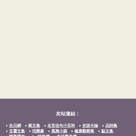
友站連結：
生日網
範文集
名言佳句小百科
史說今論
品詩集
玄靈文集
找樂趣
風雅小築
健康觀察報
點文集