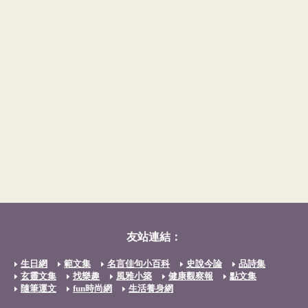
友站連結：
生日網
範文集
名言佳句小百科
史說今論
品詩集
玄靈文集
找樂趣
風雅小築
健康觀察報
點文集
隨筆運文
fun時尚網
生活養身網