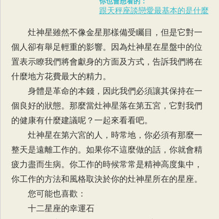
你也會想看的：
跟天秤座談戀愛最基本的是什麼
灶神星雖然不像金星那樣備受矚目，但是它對一
個人卻有舉足輕重的影響。因為灶神星在星盤中的位
置表示瞭我們將會獻身的方面及方式，告訴我們將在
什麼地方花費最大的精力。
身體是革命的本錢，因此我們必須讓其保持在一
個良好的狀態。那麼當灶神星落在第五宮，它對我們
的健康有什麼建議呢？一起來看看吧。
灶神星在第六宮的人，時常地，你必須有那麼一
整天是遠離工作的。如果你不這麼做的話，你就會精
疲力盡而生病。你工作的時候常常是精神高度集中，
你工作的方法和風格取決於你的灶神星所在的星座。
您可能也喜歡：
十二星座的幸運石