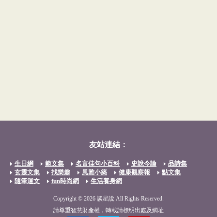
友站連結：
生日網
範文集
名言佳句小百科
史說今論
品詩集
玄靈文集
找樂趣
風雅小築
健康觀察報
點文集
隨筆運文
fun時尚網
生活養身網
Copyright © 2026 談星說 All Rights Reserved.
請尊重智慧財產權，轉載請標明出處及網址