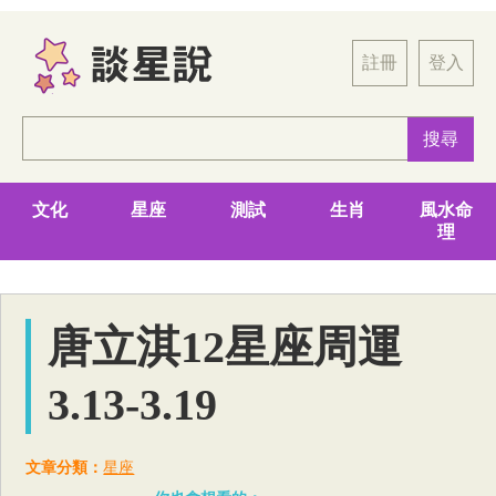
註冊
登入
文化
星座
測試
生肖
風水命
理
唐立淇12星座周運
3.13-3.19
文章分類：
星座