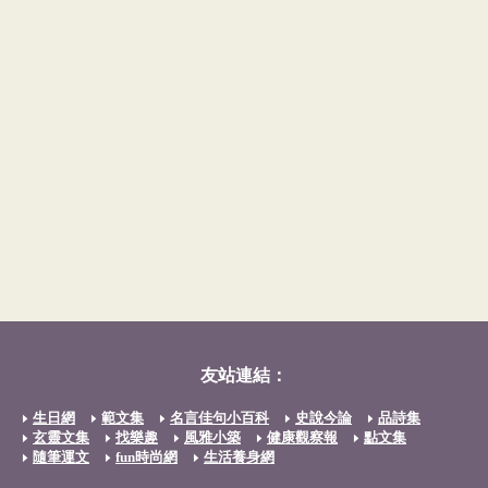
友站連結：
生日網
範文集
名言佳句小百科
史說今論
品詩集
玄靈文集
找樂趣
風雅小築
健康觀察報
點文集
隨筆運文
fun時尚網
生活養身網