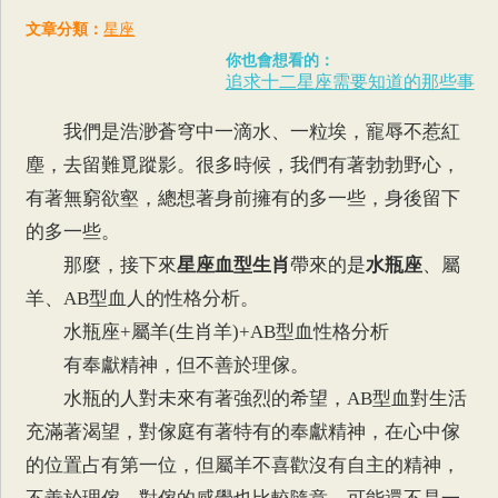
文章分類：
星座
你也會想看的：
追求十二星座需要知道的那些事
我們是浩渺蒼穹中一滴水、一粒埃，寵辱不惹紅
塵，去留難覓蹤影。很多時候，我們有著勃勃野心，
有著無窮欲壑，總想著身前擁有的多一些，身後留下
的多一些。
那麼，接下來
星座血型生肖
帶來的是
水瓶座
、屬
羊、AB型血人的性格分析。
水瓶座+屬羊(生肖羊)+AB型血性格分析
有奉獻精神，但不善於理傢。
水瓶的人對未來有著強烈的希望，AB型血對生活
充滿著渴望，對傢庭有著特有的奉獻精神，在心中傢
的位置占有第一位，但屬羊不喜歡沒有自主的精神，