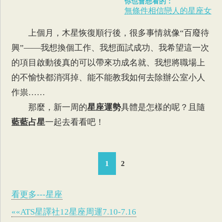
你也會想看的：
無條件相信戀人的星座女
上個月，木星恢復順行後，很多事情就像“百廢待
興”——我想換個工作、我想面試成功、我希望這一次
的項目啟動後真的可以帶來功成名就、我想將職場上
的不愉快都消弭掉、能不能教我如何去除辦公室小人
作祟……
那麼，新一周的
星座運勢
具體是怎樣的呢？且隨
藍藍占星
一起去看看吧！
1
2
看更多---星座
««ATS星譯社12星座周運7.10-7.16