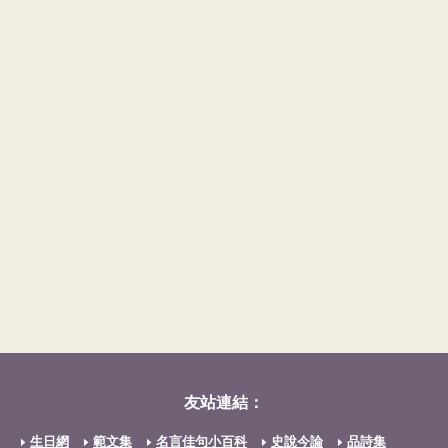
友站連結：
生日網
範文集
名言佳句小百科
史說今論
品詩集